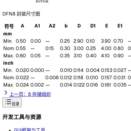
DFN8 封装尺寸图
A
A1
A2
b
D
D1
E
E1
符号
mm
Min.
0.50
0.00
—
0.25
2.90
0.10
3.90
0.70
Nom.
0.55
—
0.15
0.30
3.00
0.25
4.00
0.80
0
Max.
0.60
0.05
—
0.35
3.10
0.40
4.10
0.90
inch
Min.
0.020
0.000
—
0.010
0.114
0.004
0.153
0.027
Nom.
0.022
—
0.006
0.012
0.118
0.010
0.157
0.031
0
Max.
0.024
0.002
—
0.014
0.122
0.016
0.161
0.035
上一页：
8 存储组织
目录
开发工具与资源
GUI框架与工具