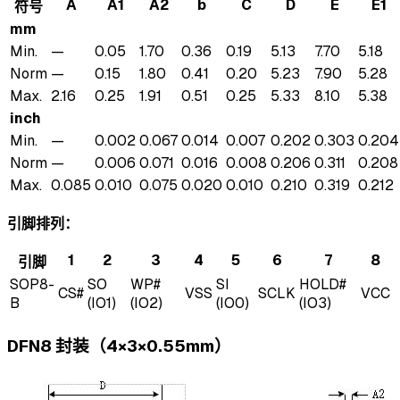
A
A1
A2
b
C
D
E
E1
符号
mm
Min.
—
0.05
1.70
0.36
0.19
5.13
7.70
5.18
Norm
—
0.15
1.80
0.41
0.20
5.23
7.90
5.28
Max.
2.16
0.25
1.91
0.51
0.25
5.33
8.10
5.38
inch
Min.
—
0.002
0.067
0.014
0.007
0.202
0.303
0.204
Norm
—
0.006
0.071
0.016
0.008
0.206
0.311
0.208
Max.
0.085
0.010
0.075
0.020
0.010
0.210
0.319
0.212
引脚排列：
1
2
3
4
5
6
7
8
引脚
SOP8-
SO
WP#
SI
HOLD#
CS#
VSS
SCLK
VCC
B
(IO1)
(IO2)
(IO0)
(IO3)
DFN8 封装（4×3×0.55mm）